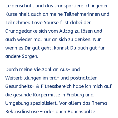
werdende Mamas, tausche Erfahrungen aus
Leidenschaft und das transportiere ich in jeder
und finde neue Freundschaften.
Kurseinheit auch an meine Teilnehmerinnen und
Teilnehmer. Love Yourself ist dabei der
Was erwartet dich?
Grundgedanke sich vom Alltag zu lösen und
Warm-up
: Ein sanftes Aufwärmen, um
auch wieder mal nur an sich zu denken. Nur
deinen Körper vorzubereiten und die
wenn es Dir gut geht, kannst Du auch gut für
Muskeln zu lockern.
andere Sorgen.
Tanz-Choreografien
: Mitreißende und leicht
Durch meine Vielzahl an Aus- und
zu erlernende Tanzschritte, die dich in
Weiterbildungen im prä- und postnatalen
Bewegung bringen und gute Laune
Gesundheits- & Fitnessbereich habe ich mich auf
verbreiten.
die gesunde Körpermitte in Freiburg und
Kraft- und Dehnübungen
: Effektive
Umgebung spezialisiert. Vor allem das Thema
Übungen zur Stärkung deiner Muskulatur
Rektusdiastase – oder auch Bauchspalte
und zur Förderung deiner Flexibilität.