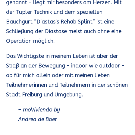
genannt – liegt mir besonders am Herzen. Mit
Cool-down
: Entspannende Bewegungen
der Tupler Technik und dem speziellen
und Dehnungen, um deinen Körper nach
Bauchgurt “Diastasis Rehab Splint” ist eine
dem Training zu beruhigen und zu
Schließung der Diastase meist auch ohne eine
regenerieren.
Operation möglich.
Mach mit bei Mami Moves!
Das Wichtigste in meinem Leben ist aber der
Egal, ob du schon Vorerfahrung im Tanzen hast
Spaß an der Bewegung – indoor wie outdoor –
oder nicht – bei MamaMoves ist jede Mama
ob für mich allein oder mit meinen lieben
willkommen! Komm vorbei und erlebe, wie viel
Teilnehmerinnen und Teilnehmern in der schönen
Spaß es macht, gemeinsam mit deinem Baby zu
Stadt Freiburg und Umgebung.
tanzen und fit zu bleiben. Melde dich jetzt an
– moViviendo by
und werde Teil unserer MamaMoves-
Andrea de Boer
Community!