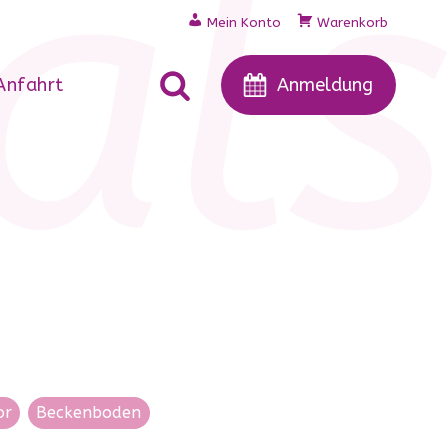
al
Mein Konto
Warenkorb
Anfahrt
Anmeldung
or
Beckenboden