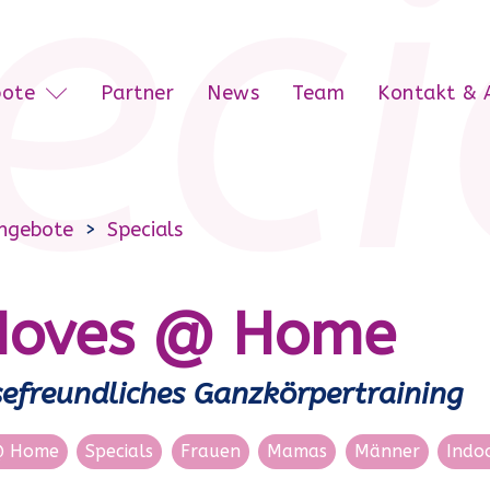
eci
bote
Partner
News
Team
Kontakt & 
ngebote
Specials
oves @ Home
sefreundliches Ganzkörpertraining
 Home
Specials
Frauen
Mamas
Männer
Indo