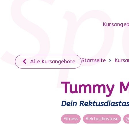
Sp
Kursange
Startseite
Kursa
Alle Kursangebote
Tummy M
Dein Rektusdiasta
Fitness
Rektusdiastase
@