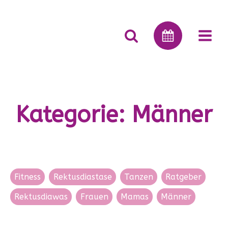
Kategorie:
Männer
Fitness
Rektusdiastase
Tanzen
Ratgeber
Rektusdiawas
Frauen
Mamas
Männer